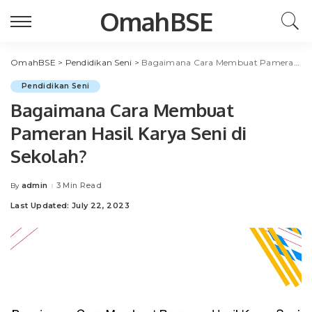
OmahBSE
OmahBSE
>
Pendidikan Seni
>
Bagaimana Cara Membuat Pameran Hasil Karya Seni di Sekolah?
Pendidikan Seni
Bagaimana Cara Membuat
Pameran Hasil Karya Seni di
Sekolah?
admin
3 Min Read
By
Posted
by
Last Updated: July 22, 2023