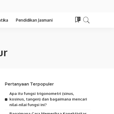
0
tika
Pendidikan Jasmani
ur
Pertanyaan Terpopuler
Apa itu fungsi trigonometri (sinus,
kosinus, tangen) dan bagaimana mencari
nilai-nilai fungsi ini?
Bagaimana Cara Memeriksa Konektivitas