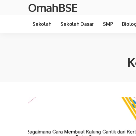
OmahBSE
Sekolah
Sekolah Dasar
SMP
Biolog
K