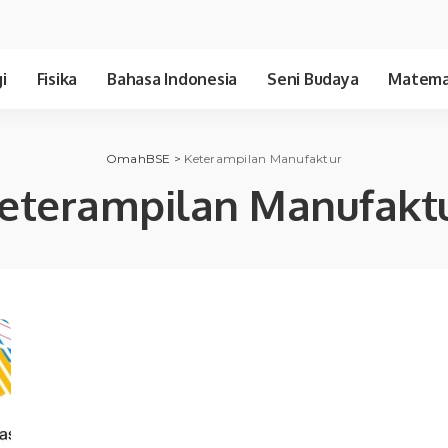
i
Fisika
Bahasa Indonesia
Seni Budaya
Matema
OmahBSE
>
Keterampilan Manufaktur
eterampilan Manufakt