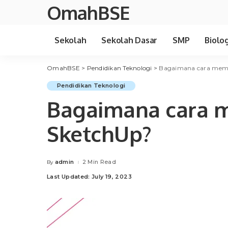
OmahBSE
Sekolah
Sekolah Dasar
SMP
Biolog
OmahBSE
>
Pendidikan Teknologi
>
Bagaimana cara mema
Pendidikan Teknologi
Bagaimana cara 
SketchUp?
admin
2 Min Read
By
Posted
by
Last Updated: July 19, 2023