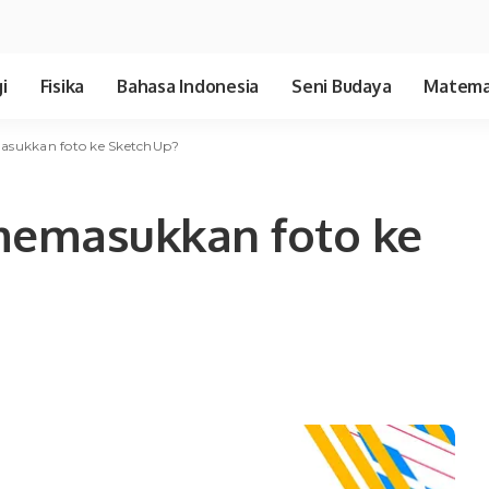
i
Fisika
Bahasa Indonesia
Seni Budaya
Matema
sukkan foto ke SketchUp?
memasukkan foto ke