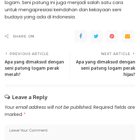
logam. Seni patung ini juga menjadi salah satu cara
untuk mengapresiasi keindahan dan kekayaan seni
budaya yang ada di Indonesia.
SHARE ON
PREVIOUS ARTICLE
NEXT ARTICLE
Apa yang dimaksud dengan
Apa yang dimaksud dengan
seni patung logam perak
seni patung logam perak
merah?
hijau?
Leave a Reply
Your email address will not be published.
Required fields are
marked
*