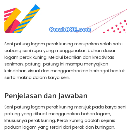
Seni patung logam perak kuning merupakan salah satu
cabang seni rupa yang menggunakan bahan dasar
logam perak kuning. Melalui keahlian dan kreativitas
seniman, patung-patung ini mampu menyajikan
keindahan visual dan menggambarkan berbagai bentuk
serta makna dalam karya seni.
Penjelasan dan Jawaban
Seni patung logam perak kuning merujuk pada karya seni
patung yang dibuat menggunakan bahan logam,
khususnya perak kuning. Perak kuning adalah sejenis
paduan logam yang terdiri dari perak dan kuningan,