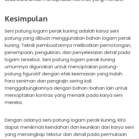
Kesimpulan
Seni patung logam perak kuning adalah karya seni
patung yang dibuat menggunakan bahan logam perak
kuning. Teknik pembuatannya melibatkan pemotongan,
penempaan, pengukiran, dan penyelesaian detail pada
logam tersebut. Seni patung logam perak kuning
umumnya digunakan untuk menciptakan patung-
patung figuratif dengan efek keemasan yang indah.
Para seniman dan pengrajin sering kali
menggabungkannya dengan bahan-bahan lain untuk
menciptakan kontras yang menarik pada karya seni
mereka.
Dengan adanya seni patung logam perak kuning, kita
dapat menikmati keindahan dan keunikan dari karya seni
yang menangkap tekstur dan detail pada permukaan