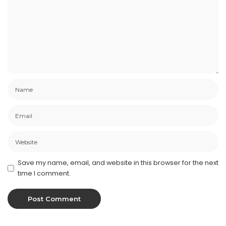
Save my name, email, and website in this browser for the next
time I comment.