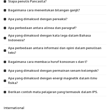
Siapa penulis Pancasila?
Bagaimana cara menentukan bilangan ganjil?
Apa yang dimaksud dengan pereaksi?
Apa perbedaan antara alinea dan paragraf?
Apa yang dimaksud dengan kata lega dalam Bahasa
Indonesia?
Apa perbedaan antara informasi dan opini dalam penulisan
teks?
Bagaimana cara membaca huruf konsonan s dan t?
Apa yang dimaksud dengan permainan senam kelompok?
Apa yang dimaksud dengan energi magnetik dalam ilmu
fisika?
Berikan contoh mata pelajaran yang termasuk dalam IPS.
International