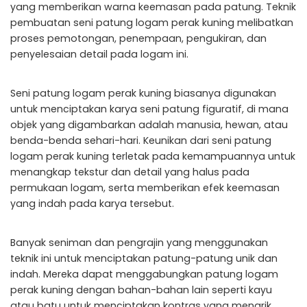
yang memberikan warna keemasan pada patung. Teknik
pembuatan seni patung logam perak kuning melibatkan
proses pemotongan, penempaan, pengukiran, dan
penyelesaian detail pada logam ini.
Seni patung logam perak kuning biasanya digunakan
untuk menciptakan karya seni patung figuratif, di mana
objek yang digambarkan adalah manusia, hewan, atau
benda-benda sehari-hari. Keunikan dari seni patung
logam perak kuning terletak pada kemampuannya untuk
menangkap tekstur dan detail yang halus pada
permukaan logam, serta memberikan efek keemasan
yang indah pada karya tersebut.
Banyak seniman dan pengrajin yang menggunakan
teknik ini untuk menciptakan patung-patung unik dan
indah. Mereka dapat menggabungkan patung logam
perak kuning dengan bahan-bahan lain seperti kayu
atau batu untuk menciptakan kontras yang menarik.