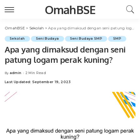
OmahBSE
OmahBSE
>
Sekolah
>
Apa yang dimaksud dengan seni patung logam perak kuning?
Sekolah
Seni Budaya
Seni Budaya SMP
SMP
Apa yang dimaksud dengan seni
patung logam perak kuning?
admin
2 Min Read
By
Posted
by
Last Updated: September 19, 2023