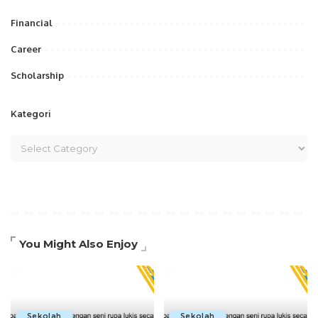
Financial
Career
Scholarship
Kategori
You Might Also Enjoy
Sekolah
Sekolah