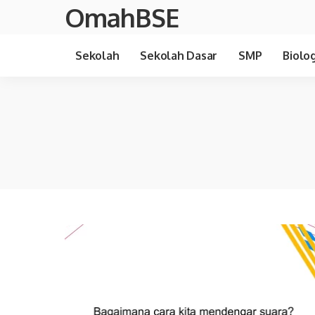
OmahBSE
Sekolah
Sekolah Dasar
SMP
Biolog