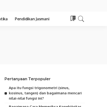
0
tika
Pendidikan Jasmani
Pertanyaan Terpopuler
Apa itu fungsi trigonometri (sinus,
kosinus, tangen) dan bagaimana mencari
nilai-nilai fungsi ini?
Bagaimana Cara Memeriksa Konektivitas