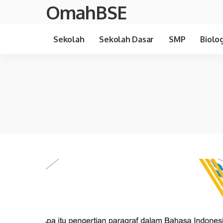
OmahBSE
Sekolah
Sekolah Dasar
SMP
Biolog