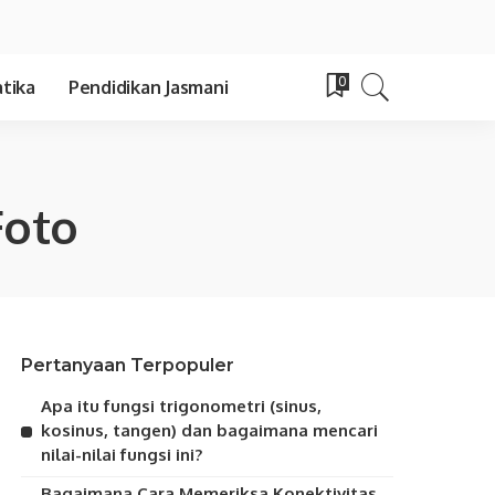
0
tika
Pendidikan Jasmani
oto
Pertanyaan Terpopuler
Apa itu fungsi trigonometri (sinus,
kosinus, tangen) dan bagaimana mencari
nilai-nilai fungsi ini?
Bagaimana Cara Memeriksa Konektivitas