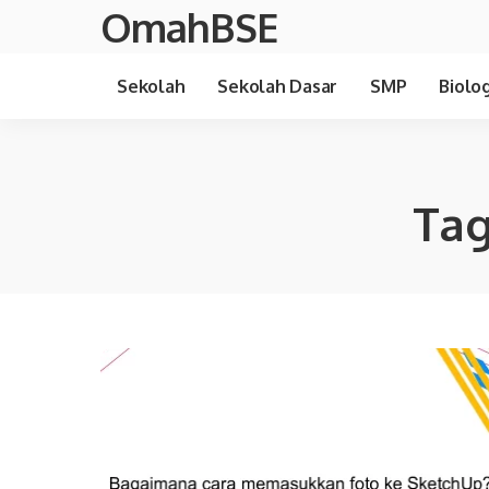
OmahBSE
Sekolah
Sekolah Dasar
SMP
Biolog
Tag