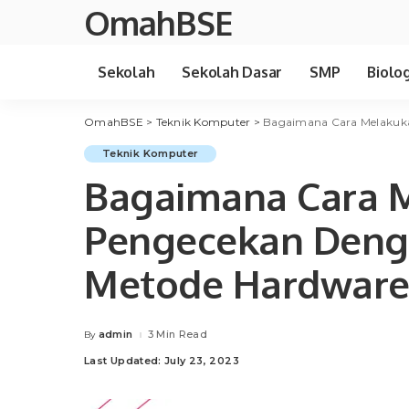
OmahBSE
Sekolah
Sekolah Dasar
SMP
Biolog
OmahBSE
>
Teknik Komputer
>
Bagaimana Cara Melakuk
Teknik Komputer
Bagaimana Cara 
Pengecekan Den
Metode Hardware
admin
3 Min Read
By
Posted
by
Last Updated: July 23, 2023