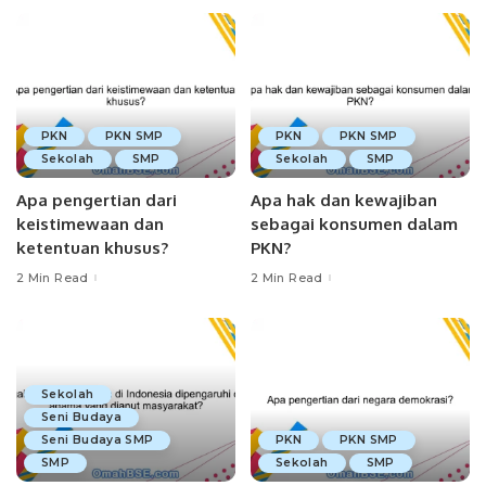
PKN
PKN SMP
PKN
PKN SMP
Sekolah
SMP
Sekolah
SMP
Apa pengertian dari
Apa hak dan kewajiban
keistimewaan dan
sebagai konsumen dalam
ketentuan khusus?
PKN?
2 Min Read
2 Min Read
Sekolah
Seni Budaya
Seni Budaya SMP
PKN
PKN SMP
SMP
Sekolah
SMP