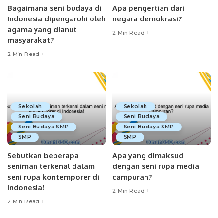
Bagaimana seni budaya di
Apa pengertian dari
Indonesia dipengaruhi oleh
negara demokrasi?
agama yang dianut
2 Min Read
masyarakat?
2 Min Read
Sekolah
Sekolah
Seni Budaya
Seni Budaya
Seni Budaya SMP
Seni Budaya SMP
SMP
SMP
Sebutkan beberapa
Apa yang dimaksud
seniman terkenal dalam
dengan seni rupa media
seni rupa kontemporer di
campuran?
Indonesia!
2 Min Read
2 Min Read