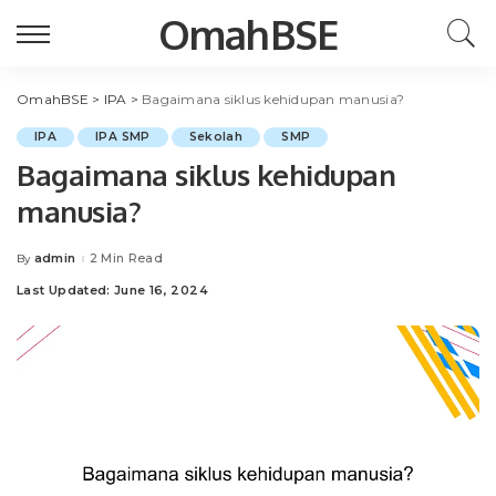
OmahBSE
OmahBSE
>
IPA
>
Bagaimana siklus kehidupan manusia?
IPA
IPA SMP
Sekolah
SMP
Bagaimana siklus kehidupan
manusia?
admin
2 Min Read
By
Posted
by
Last Updated: June 16, 2024