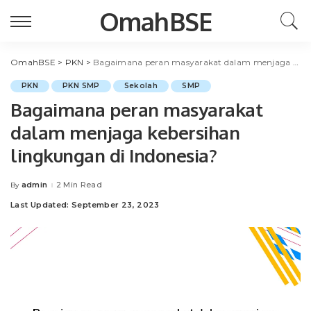
OmahBSE
OmahBSE
>
PKN
>
Bagaimana peran masyarakat dalam menjaga kebersihan lingkungan di Indonesia?
PKN
PKN SMP
Sekolah
SMP
Bagaimana peran masyarakat
dalam menjaga kebersihan
lingkungan di Indonesia?
admin
2 Min Read
By
Posted
by
Last Updated: September 23, 2023