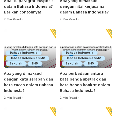
Apa itu paragraf eksposisi
Apa yang dimaksud
dalam Bahasa Indonesia?
dengan nilai kerjasama
Berikan contohnya!
dalam Bahasa Indonesia?
2 Min Read
2 Min Read
Bahasa Indonesia
Bahasa Indonesia
Bahasa Indonesia SMP
Bahasa Indonesia SMP
Sekolah
SMP
Sekolah
SMP
Apa yang dimaksud
Apa perbedaan antara
dengan kata serapan dan
kata benda abstrak dan
kata cacah dalam Bahasa
kata benda konkrit dalam
Indonesia?
Bahasa Indonesia?
2 Min Read
2 Min Read