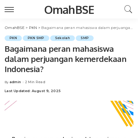
OmahBSE
OmahBSE
>
PKN
>
Bagaimana peran mahasiswa dalam perjuangan kemerdekaan Indonesia?
PKN
PKN SMP
Sekolah
SMP
Bagaimana peran mahasiswa
dalam perjuangan kemerdekaan
Indonesia?
admin
2 Min Read
By
Posted
by
Last Updated: August 9, 2025