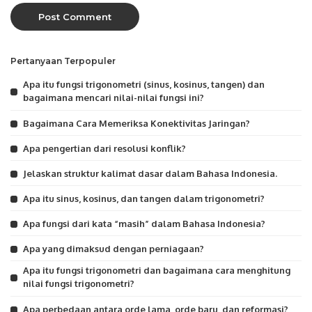
Pertanyaan Terpopuler
Apa itu fungsi trigonometri (sinus, kosinus, tangen) dan
bagaimana mencari nilai-nilai fungsi ini?
Bagaimana Cara Memeriksa Konektivitas Jaringan?
Apa pengertian dari resolusi konflik?
Jelaskan struktur kalimat dasar dalam Bahasa Indonesia.
Apa itu sinus, kosinus, dan tangen dalam trigonometri?
Apa fungsi dari kata “masih” dalam Bahasa Indonesia?
Apa yang dimaksud dengan perniagaan?
Apa itu fungsi trigonometri dan bagaimana cara menghitung
nilai fungsi trigonometri?
Apa perbedaan antara orde lama, orde baru, dan reformasi?