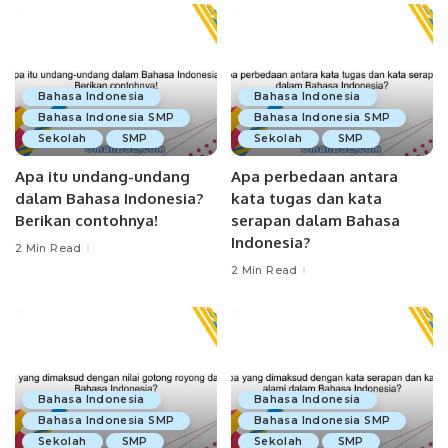
Bahasa Indonesia
Bahasa Indonesia
Bahasa Indonesia SMP
Bahasa Indonesia SMP
Sekolah
SMP
Sekolah
SMP
Apa itu undang-undang
Apa perbedaan antara
dalam Bahasa Indonesia?
kata tugas dan kata
Berikan contohnya!
serapan dalam Bahasa
Indonesia?
2 Min Read
2 Min Read
Bahasa Indonesia
Bahasa Indonesia
Bahasa Indonesia SMP
Bahasa Indonesia SMP
Sekolah
SMP
Sekolah
SMP