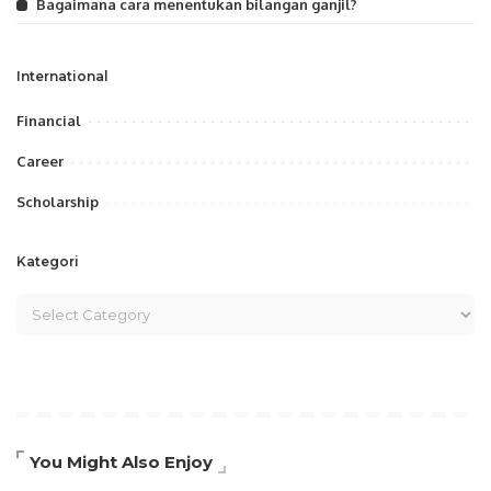
Bagaimana cara menentukan bilangan ganjil?
International
Financial
Career
Scholarship
Kategori
You Might Also Enjoy