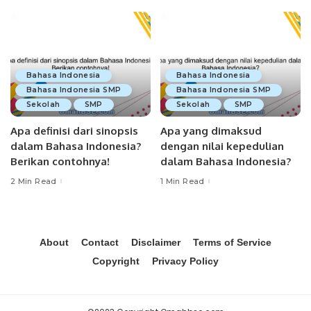
Bahasa Indonesia
Bahasa Indonesia
Bahasa Indonesia SMP
Bahasa Indonesia SMP
Sekolah
SMP
Sekolah
SMP
Apa definisi dari sinopsis
Apa yang dimaksud
dalam Bahasa Indonesia?
dengan nilai kepedulian
Berikan contohnya!
dalam Bahasa Indonesia?
2 Min Read
1 Min Read
About
Contact
Disclaimer
Terms of Service
Copyright
Privacy Policy