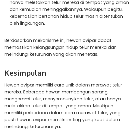
hanya meletakkan telur mereka di tempat yang aman
dan kemudian meninggalkannya. Walaupun begitu,
keberhasilan bertahan hidup telur masih ditentukan
oleh lingkungan.
Berdasarkan mekanisme ini, hewan ovipar dapat
memastikan kelangsungan hidup telur mereka dan
melindungi keturunan yang akan menetas.
Kesimpulan
Hewan ovipar memiliki cara unik dalam merawat telur
mereka. Beberapa hewan membangun sarang,
mengerami telur, menyembunyikan telur, atau hanya
meletakkan telur di tempat yang aman. Meskipun
memiliki perbedaan dalam cara merawat telur, yang
pasti hewan ovipar memiliki insting yang kuat dalam
melindungi keturunannya.