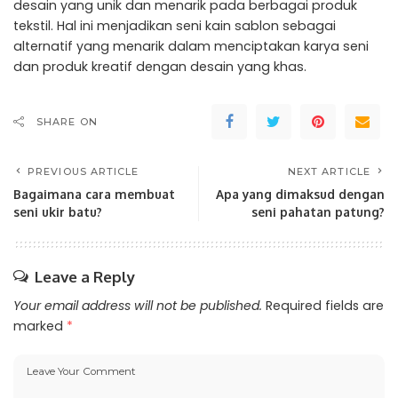
desain yang unik dan menarik pada berbagai produk
tekstil. Hal ini menjadikan seni kain sablon sebagai
alternatif yang menarik dalam menciptakan karya seni
dan produk kreatif dengan desain yang khas.
SHARE ON
PREVIOUS ARTICLE
NEXT ARTICLE
Bagaimana cara membuat
Apa yang dimaksud dengan
seni ukir batu?
seni pahatan patung?
Leave a Reply
Your email address will not be published.
Required fields are
marked
*