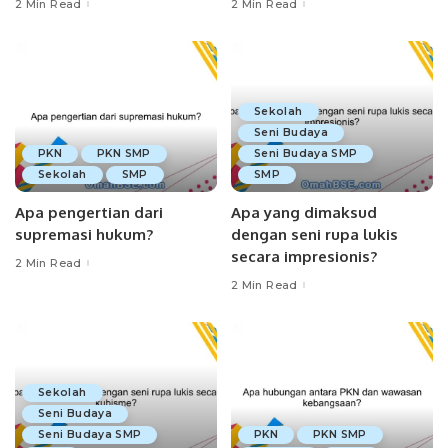
2 Min Read
2 Min Read
Sekolah
Seni Budaya
PKN
PKN SMP
Seni Budaya SMP
Sekolah
SMP
SMP
Apa pengertian dari
Apa yang dimaksud
supremasi hukum?
dengan seni rupa lukis
secara impresionis?
2 Min Read
2 Min Read
Sekolah
Seni Budaya
Seni Budaya SMP
PKN
PKN SMP