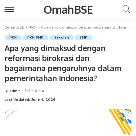
OmahBSE
OmahBSE
>
PKN
>
Apa yang dimaksud dengan reformasi birokrasi dan bagaimana pengaruhnya dalam pemerintahan Indonesia?
PKN
PKN SMP
Sekolah
SMP
Apa yang dimaksud dengan
reformasi birokrasi dan
bagaimana pengaruhnya dalam
pemerintahan Indonesia?
admin
3 Min Read
By
Posted
by
Last Updated: June 4, 2026