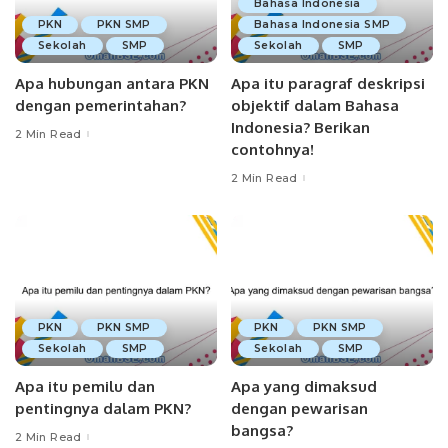
Bahasa Indonesia
PKN
PKN SMP
Bahasa Indonesia SMP
Sekolah
SMP
Sekolah
SMP
Apa hubungan antara PKN
Apa itu paragraf deskripsi
dengan pemerintahan?
objektif dalam Bahasa
Indonesia? Berikan
2 Min Read
contohnya!
2 Min Read
PKN
PKN SMP
PKN
PKN SMP
Sekolah
SMP
Sekolah
SMP
Apa itu pemilu dan
Apa yang dimaksud
pentingnya dalam PKN?
dengan pewarisan
bangsa?
2 Min Read