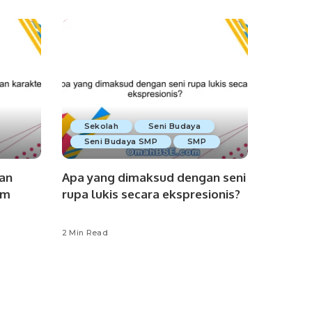
Sekolah
Seni Budaya
Seni Budaya SMP
SMP
an
Apa yang dimaksud dengan seni
am
rupa lukis secara ekspresionis?
2 Min Read