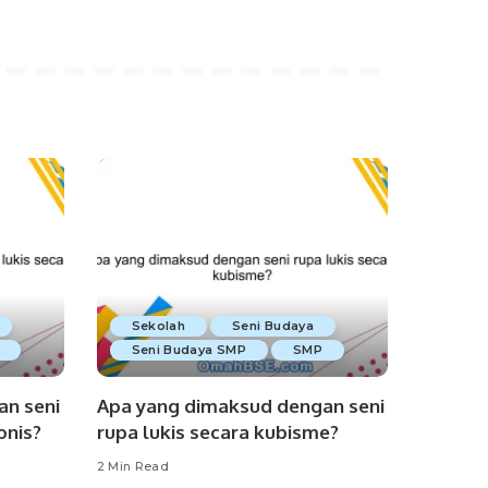
Sekolah
Seni Budaya
Seni Budaya SMP
SMP
an seni
Apa yang dimaksud dengan seni
onis?
rupa lukis secara kubisme?
2 Min Read