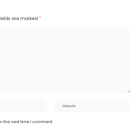
fields are marked
*
r the next time I comment.