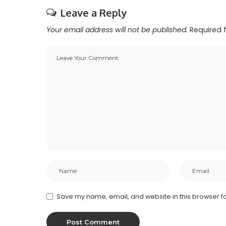
Leave a Reply
Your email address will not be published.
Required 
Save my name, email, and website in this browser fo