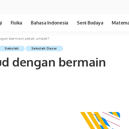
i
Fisika
Bahasa Indonesia
Seni Budaya
Matema
ngan bermain petak umpet?
Sekolah
Sekolah Dasar
ud dengan bermain