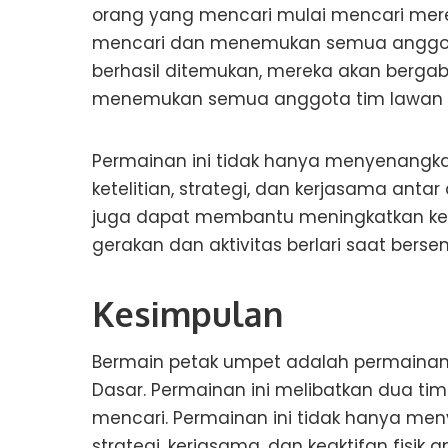
orang yang mencari mulai mencari mer
mencari dan menemukan semua anggota
berhasil ditemukan, mereka akan bergab
menemukan semua anggota tim lawan 
Permainan ini tidak hanya menyenangkan
ketelitian, strategi, dan kerjasama anta
juga dapat membantu meningkatkan keak
gerakan dan aktivitas berlari saat bers
Kesimpulan
Bermain petak umpet adalah permainan 
Dasar. Permainan ini melibatkan dua ti
mencari. Permainan ini tidak hanya men
strategi, kerjasama, dan keaktifan fisik 