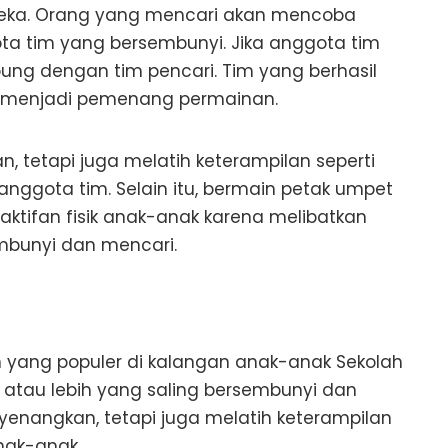
eka. Orang yang mencari akan mencoba
 tim yang bersembunyi. Jika anggota tim
ung dengan tim pencari. Tim yang berhasil
menjadi pemenang permainan.
, tetapi juga melatih keterampilan seperti
r anggota tim. Selain itu, bermain petak umpet
tifan fisik anak-anak karena melibatkan
embunyi dan mencari.
yang populer di kalangan anak-anak Sekolah
m atau lebih yang saling bersembunyi dan
yenangkan, tetapi juga melatih keterampilan
anak-anak.