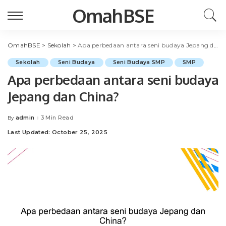
OmahBSE
OmahBSE
>
Sekolah
>
Apa perbedaan antara seni budaya Jepang dan China?
Sekolah
Seni Budaya
Seni Budaya SMP
SMP
Apa perbedaan antara seni budaya
Jepang dan China?
admin
3 Min Read
By
Posted
by
Last Updated: October 25, 2025