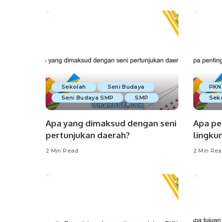
Sekolah
Seni Budaya
PKN
Seni Budaya SMP
SMP
Sek
Apa yang dimaksud dengan seni
Apa pe
pertunjukan daerah?
lingku
2 Min Read
2 Min Re