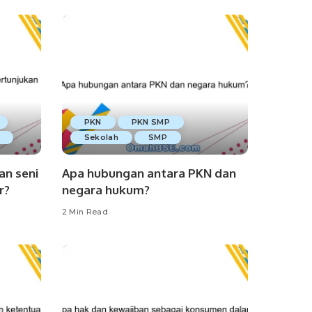
PKN
PKN SMP
Sekolah
SMP
an seni
Apa hubungan antara PKN dan
r?
negara hukum?
2 Min Read