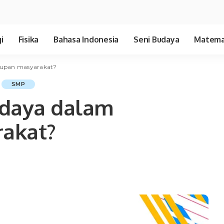
i
Fisika
Bahasa Indonesia
Seni Budaya
Matema
dupan masyarakat?
SMP
udaya dalam
akat?