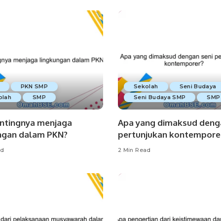
PKN SMP
Sekolah
Seni Budaya
olah
SMP
Seni Budaya SMP
SMP
ntingnya menjaga
Apa yang dimaksud deng
ngan dalam PKN?
pertunjukan kontempore
ad
2 Min Read