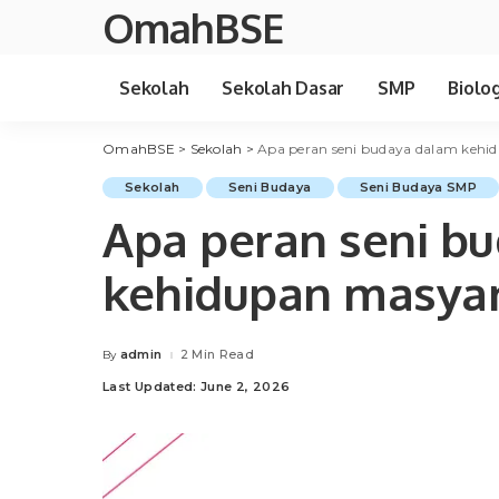
OmahBSE
Sekolah
Sekolah Dasar
SMP
Biolog
OmahBSE
>
Sekolah
>
Apa peran seni budaya dalam kehi
Sekolah
Seni Budaya
Seni Budaya SMP
Apa peran seni b
kehidupan masyar
admin
2 Min Read
By
Posted
by
Last Updated: June 2, 2026