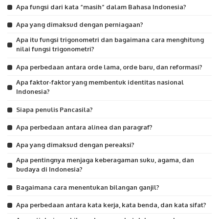
Apa fungsi dari kata “masih” dalam Bahasa Indonesia?
Apa yang dimaksud dengan perniagaan?
Apa itu fungsi trigonometri dan bagaimana cara menghitung
nilai fungsi trigonometri?
Apa perbedaan antara orde lama, orde baru, dan reformasi?
Apa faktor-faktor yang membentuk identitas nasional
Indonesia?
Siapa penulis Pancasila?
Apa perbedaan antara alinea dan paragraf?
Apa yang dimaksud dengan pereaksi?
Apa pentingnya menjaga keberagaman suku, agama, dan
budaya di Indonesia?
Bagaimana cara menentukan bilangan ganjil?
Apa perbedaan antara kata kerja, kata benda, dan kata sifat?