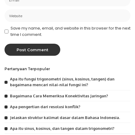
Save my name, email, and website in this browser for the next
time I comment.
Pertanyaan Terpopuler
Apa itu fungsi trigonometri (sinus, kosinus, tangen) dan
bagaimana mencari nilai-nilai fungsi ini?
Bagaimana Cara Memeriksa Konektivitas Jaringan?
Apa pengertian dari resolusi konflik?
Jelaskan struktur kalimat dasar dalam Bahasa Indonesia.
Apa itu sinus, kosinus, dan tangen dalam trigonometri?