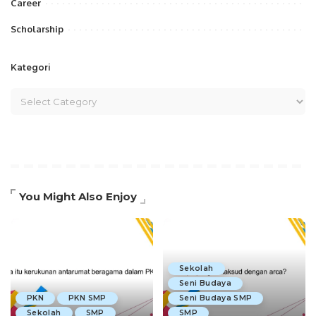
Career
Scholarship
Kategori
You Might Also Enjoy
Sekolah
Seni Budaya
PKN
PKN SMP
Seni Budaya SMP
Sekolah
SMP
SMP