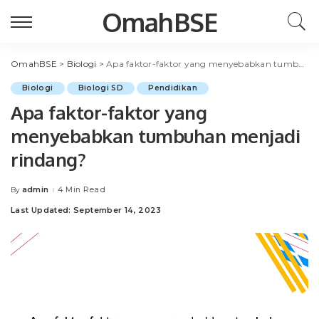
OmahBSE
OmahBSE
>
Biologi
>
Apa faktor-faktor yang menyebabkan tumbuhan menjadi rindang?
Biologi
Biologi SD
Pendidikan
Apa faktor-faktor yang
menyebabkan tumbuhan menjadi
rindang?
admin
4 Min Read
By
Posted
by
Last Updated: September 14, 2023