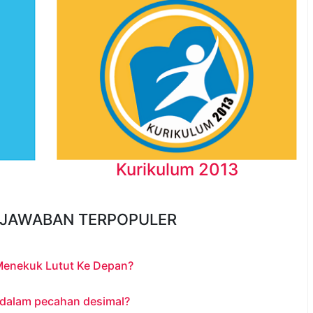
Kurikulum 2013
 JAWABAN TERPOPULER
Menekuk Lutut Ke Depan?
 dalam pecahan desimal?