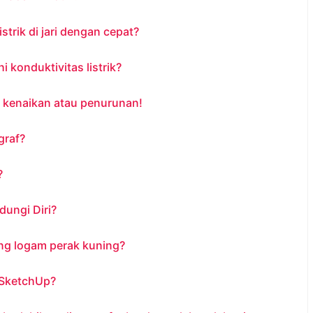
trik di jari dengan cepat?
konduktivitas listrik?
 kenaikan atau penurunan!
graf?
?
ungi Diri?
ng logam perak kuning?
 SketchUp?