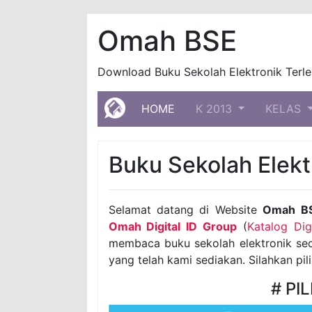
Omah BSE
Download Buku Sekolah Elektronik Terle
(current)
HOME
K 2013
KELAS
Buku Sekolah Elekt
Selamat datang di Website
Omah B
Omah Digital ID Group
(
Katalog Di
membaca buku sekolah elektronik seca
yang telah kami sediakan. Silahkan pil
# PI