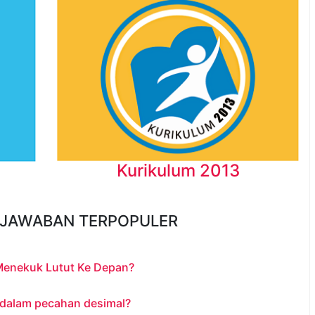
Kurikulum 2013
 JAWABAN TERPOPULER
Menekuk Lutut Ke Depan?
 dalam pecahan desimal?