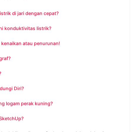
trik di jari dengan cepat?
konduktivitas listrik?
 kenaikan atau penurunan!
graf?
?
ungi Diri?
ng logam perak kuning?
 SketchUp?