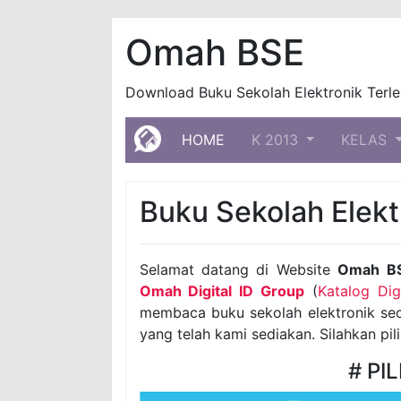
Omah BSE
Download Buku Sekolah Elektronik Terle
(current)
HOME
K 2013
KELAS
Buku Sekolah Elekt
Selamat datang di Website
Omah B
Omah Digital ID Group
(
Katalog Di
membaca buku sekolah elektronik seca
yang telah kami sediakan. Silahkan pil
# PI