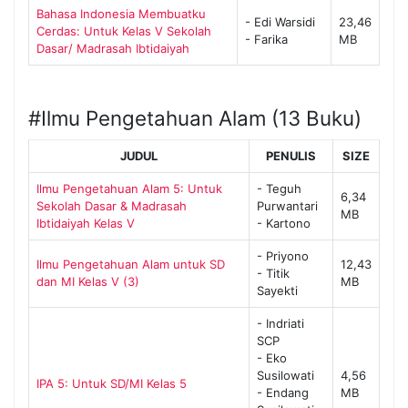
Bahasa Indonesia Membuatku
- Edi Warsidi
23,46
Cerdas: Untuk Kelas V Sekolah
- Farika
MB
Dasar/ Madrasah Ibtidaiyah
#Ilmu Pengetahuan Alam (13 Buku)
JUDUL
PENULIS
SIZE
Ilmu Pengetahuan Alam 5: Untuk
- Teguh
6,34
Sekolah Dasar & Madrasah
Purwantari
MB
Ibtidaiyah Kelas V
- Kartono
- Priyono
Ilmu Pengetahuan Alam untuk SD
12,43
- Titik
dan MI Kelas V (3)
MB
Sayekti
- Indriati
SCP
- Eko
Susilowati
4,56
IPA 5: Untuk SD/MI Kelas 5
- Endang
MB