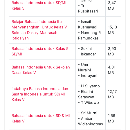
- Samidi
Bahasa Indonesia untuk SD/MI
3,47
- Tri
Kelas 5
MB
Puspitasari
Belajar Bahasa Indonesia Itu
- Ismail
Menyenangkan: Untuk Kelas V
Kusmayadi
15,13
Sekolah Dasar/ Madrasah
- Nandang R
MB
Ibtidaiyah
Pamungkas
Bahasa Indonesia untuk Kelas 5
- Sukini
3,93
SD/MI
- Iskandar
MB
- Umri
Bahasa Indonesia untuk Sekolah
4,01
Nuraini
Dasar Kelas V
MB
- Indrayani
- H Suyatno
Indahnya Bahasa Indonesia dan
- Ekarini
12,17
Sastra Indonesia untuk SD/MI
Saraswati
MB
Kelas V
- T Wibowo
- Sri Murni
Bahasa Indonesia untuk SD & MI
1,66
- Ambar
Kelas V
MB
Widianingtyas