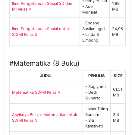
- Reny Yuliati
Ilmu Pengetahuan Sosial SD dan
1,89
- Ade
MI Kelas V
MB
Munajat
- Endang
Ilmu Pengetahuan Sosial untuk
Susilaningsih
24,95
SD/MI Kelas 5
- Linda S
MB
Limbong
#Matematika (8 Buku)
JUDUL
PENULIS
SIZE
- Sugiyono
61,51
Matematika SD/MI Kelas V
- Dedi
MB
Gunarto
- Mas Titing
Asyiknya Belajar Matematika untuk
Sumarmi
3,4
SD/MI Kelas V
- Siti
MB
Kamsiyati