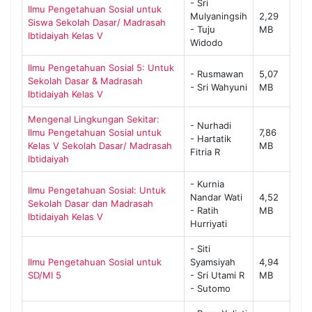
- Sri
Ilmu Pengetahuan Sosial untuk
Mulyaningsih
2,29
Siswa Sekolah Dasar/ Madrasah
- Tuju
MB
Ibtidaiyah Kelas V
Widodo
Ilmu Pengetahuan Sosial 5: Untuk
- Rusmawan
5,07
Sekolah Dasar & Madrasah
- Sri Wahyuni
MB
Ibtidaiyah Kelas V
Mengenal Lingkungan Sekitar:
- Nurhadi
Ilmu Pengetahuan Sosial untuk
7,86
- Hartatik
Kelas V Sekolah Dasar/ Madrasah
MB
Fitria R
Ibtidaiyah
- Kurnia
Ilmu Pengetahuan Sosial: Untuk
Nandar Wati
4,52
Sekolah Dasar dan Madrasah
- Ratih
MB
Ibtidaiyah Kelas V
Hurriyati
- Siti
Ilmu Pengetahuan Sosial untuk
Syamsiyah
4,94
SD/MI 5
- Sri Utami R
MB
- Sutomo