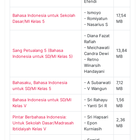
Efendi
- Ismoyo
Bahasa Indonesia untuk Sekolah
17,54
- Romiyatun
Dasar/MI Kelas 5
MB
- Nasarius S
- Diana Fazat
Rafiah
- Meichawati
Sang Petualang 5 (Bahasa
13,84
Candra Dewi
Indonesia untuk SD/MI Kelas 5)
MB
- Retno
Winarsih
Handayani
Bahasaku, Bahasa Indonesia
- A Subarwati
7,12
untuk SD/MI Kelas 5
- V Wangun
MB
Bahasa Indonesia untuk SD/MI
- Sri Rahayu
1,56
Kelas V
- Yanti Sri R
MB
Pintar Berbahasa Indonesia:
- Sri Hapsari
2,36
Untuk Sekolah Dasar/Madrasah
- Epon
MB
Ibtidaiyah Kelas V
Kurniasih