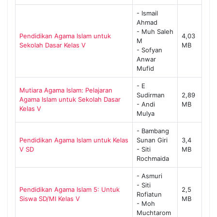
- Ismail
Ahmad
- Muh Saleh
Pendidikan Agama Islam untuk
4,03
M
Sekolah Dasar Kelas V
MB
- Sofyan
Anwar
Mufid
- E
Mutiara Agama Islam: Pelajaran
Sudirman
2,89
Agama Islam untuk Sekolah Dasar
- Andi
MB
Kelas V
Mulya
- Bambang
Pendidikan Agama Islam untuk Kelas
Sunan Giri
3,4
V SD
- Siti
MB
Rochmaida
- Asmuri
- Siti
Pendidikan Agama Islam 5: Untuk
2,5
Rofiatun
Siswa SD/MI Kelas V
MB
- Moh
Muchtarom