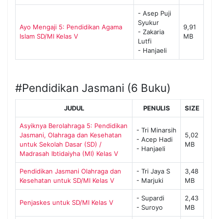
- Asep Puji
Syukur
Ayo Mengaji 5: Pendidikan Agama
9,91
- Zakaria
Islam SD/MI Kelas V
MB
Lutfi
- Hanjaeli
#Pendidikan Jasmani (6 Buku)
JUDUL
PENULIS
SIZE
Asyiknya Berolahraga 5: Pendidikan
- Tri Minarsih
Jasmani, Olahraga dan Kesehatan
5,02
- Acep Hadi
untuk Sekolah Dasar (SD) /
MB
- Hanjaeli
Madrasah Ibtidaiyha (MI) Kelas V
Pendidikan Jasmani Olahraga dan
- Tri Jaya S
3,48
Kesehatan untuk SD/MI Kelas V
- Marjuki
MB
- Supardi
2,43
Penjaskes untuk SD/MI Kelas V
- Suroyo
MB