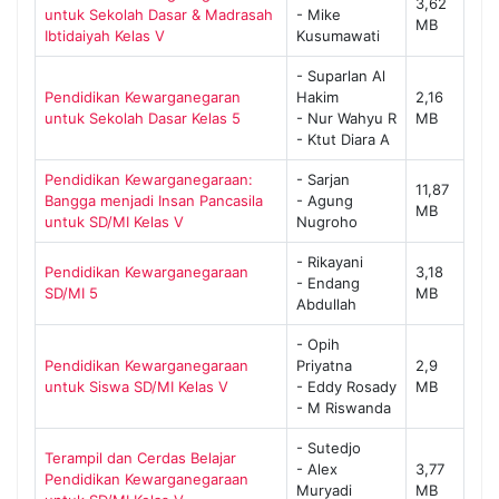
3,62
untuk Sekolah Dasar & Madrasah
- Mike
MB
Ibtidaiyah Kelas V
Kusumawati
- Suparlan Al
Pendidikan Kewarganegaran
Hakim
2,16
untuk Sekolah Dasar Kelas 5
- Nur Wahyu R
MB
- Ktut Diara A
Pendidikan Kewarganegaraan:
- Sarjan
11,87
Bangga menjadi Insan Pancasila
- Agung
MB
untuk SD/MI Kelas V
Nugroho
- Rikayani
Pendidikan Kewarganegaraan
3,18
- Endang
SD/MI 5
MB
Abdullah
- Opih
Pendidikan Kewarganegaraan
Priyatna
2,9
untuk Siswa SD/MI Kelas V
- Eddy Rosady
MB
- M Riswanda
- Sutedjo
Terampil dan Cerdas Belajar
- Alex
3,77
Pendidikan Kewarganegaraan
Muryadi
MB