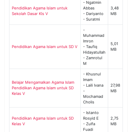
- Ngatmin
Pendidikan Agama Islam untuk
Abbas
3,48
Sekolah Dasar Kls V
- Dariyanto
MB
- Suratmi
-
Muhammad
Imron
5,01
Pendidikan Agama Islam untuk SD V
- Taufiq
MB
Hidayatullah
- Zamrotul
M
- Khusnul
Imam
Belajar Mengamalkan Agama Islam
- Laili Ivana
27,98
Pendidikan Agama Islam untuk SD
-
MB
Kelas V
Mochamad
Cholis
- Istanto
Pendidikan Agama Islam untuk SD
Rosyid E
2,75
Kelas V
- Zulfa
MB
Fuadi