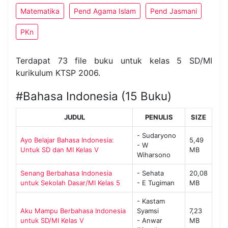
Matematika
Pend Agama Islam
Pend Jasmani
PKn
Terdapat 73 file buku untuk kelas 5 SD/MI
kurikulum KTSP 2006.
#Bahasa Indonesia (15 Buku)
JUDUL
PENULIS
SIZE
- Sudaryono
Ayo Belajar Bahasa Indonesia:
5,49
- W
Untuk SD dan MI Kelas V
MB
Wiharsono
Senang Berbahasa Indonesia
- Sehata
20,08
untuk Sekolah Dasar/MI Kelas 5
- E Tugiman
MB
- Kastam
Aku Mampu Berbahasa Indonesia
Syamsi
7,23
untuk SD/MI Kelas V
- Anwar
MB