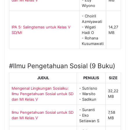
dan MI Kelas V
- Edy
MB
Wiyono
- Choiril
Azmiyawati
IPA 5: Salingtemas untuk Kelas V
- Wigati
14,27
SD/MI
Hadi O
MB
- Rohana
Kusumawati
#Ilmu Pengetahuan Sosial (9 Buku)
JUDUL
PENULIS
SIZE
Mengenal Lingkungan Sosialku:
- Sutrisno
32,22
Ilmu Pengetahuan Sosial untuk SD
- Warsito
MB
dan MI Kelas V
- Sadikun
- Suranti
Ilmu Pengetahuan Sosial untuk SD
7,58
- Eko
dan MI Kelas V
MB
Setiawan S