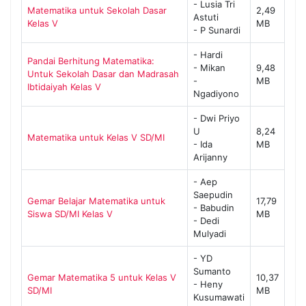
- Lusia Tri
Matematika untuk Sekolah Dasar
2,49
Astuti
Kelas V
MB
- P Sunardi
- Hardi
Pandai Berhitung Matematika:
- Mikan
9,48
Untuk Sekolah Dasar dan Madrasah
-
MB
Ibtidaiyah Kelas V
Ngadiyono
- Dwi Priyo
U
8,24
Matematika untuk Kelas V SD/MI
- Ida
MB
Arijanny
- Aep
Saepudin
Gemar Belajar Matematika untuk
17,79
- Babudin
Siswa SD/MI Kelas V
MB
- Dedi
Mulyadi
- YD
Sumanto
Gemar Matematika 5 untuk Kelas V
10,37
- Heny
SD/MI
MB
Kusumawati