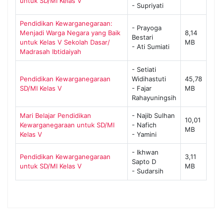
untuk SD/MI Kelas V
- Supriyati
Pendidikan Kewarganegaraan:
- Prayoga
Menjadi Warga Negara yang Baik
8,14
Bestari
untuk Kelas V Sekolah Dasar/
MB
- Ati Sumiati
Madrasah Ibtidaiyah
- Setiati
Pendidikan Kewarganegaraan
Widihastuti
45,78
SD/MI Kelas V
- Fajar
MB
Rahayuningsih
Mari Belajar Pendidikan
- Najib Sulhan
10,01
Kewarganegaraan untuk SD/MI
- Nafich
MB
Kelas V
- Yamini
- Ikhwan
Pendidikan Kewarganegaraan
3,11
Sapto D
untuk SD/MI Kelas V
MB
- Sudarsih