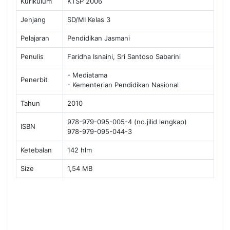
Kurikulum
KTSP 2006
Jenjang
SD/MI Kelas 3
Pelajaran
Pendidikan Jasmani
Penulis
Faridha Isnaini, Sri Santoso Sabarini
- Mediatama
Penerbit
- Kementerian Pendidikan Nasional
Tahun
2010
978-979-095-005-4 (no.jilid lengkap)
ISBN
978-979-095-044-3
Ketebalan
142 hlm
Size
1,54 MB