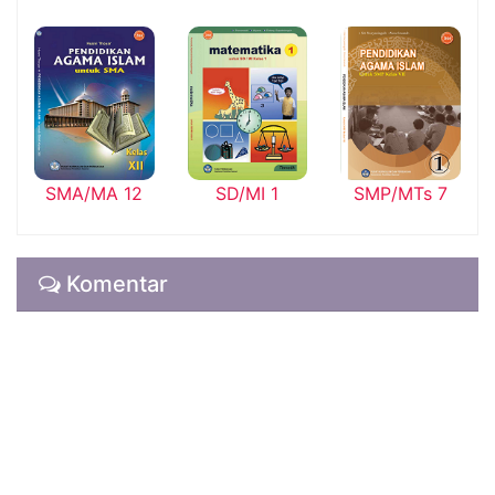
SMA/MA 12
SD/MI 1
SMP/MTs 7
Komentar